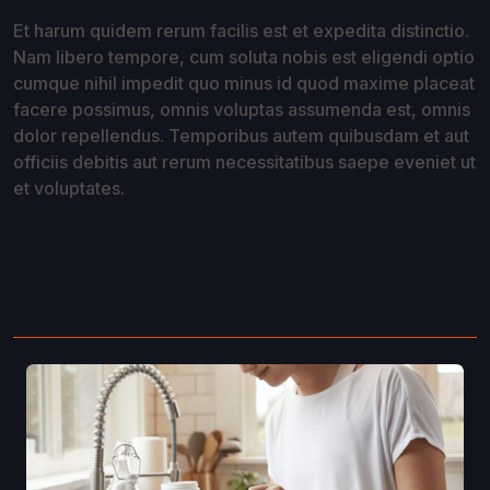
Et harum quidem rerum facilis est et expedita distinctio.
Nam libero tempore, cum soluta nobis est eligendi optio
cumque nihil impedit quo minus id quod maxime placeat
facere possimus, omnis voluptas assumenda est, omnis
dolor repellendus. Temporibus autem quibusdam et aut
officiis debitis aut rerum necessitatibus saepe eveniet ut
et voluptates.