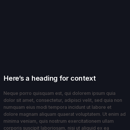
Here’s a heading for context
Neque porro quisquam est, qui dolorem ipsum quia
dolor sit amet, consectetur, adipisci velit, sed quia non
numquam eius modi tempora incidunt ut labore et
dolore magnam aliquam quaerat voluptatem. Ut enim ad
minima veniam, quis nostrum exercitationem ullam
corporis suscipit laboriosam, nisi ut aliquid ex ea