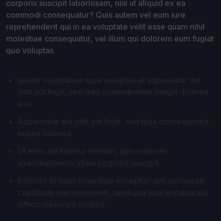
corporis suscipit laboriosam, nisi ut aliquid ex ea
commodi consequatur? Quis autem vel eum iure
reprehenderit qui in ea voluptate velit esse quam nihil
molestiae consequatur, vel illum qui dolorem eum fugiat
quo voluptas.
Ipsam voluptatem quia voluptas sit aspernatur aut
odit aut fugit, sed quia consequuntur magni dolores
eos.
Aspernatur aut odit aut fugit, sed quia consequuntur
magni dolores.
Ut enim ad minima veniam, quis nostrum
exercitationem ullam corporis suscipit.
Dolores et quas molestias excepturi sint occaecati
cupiditate non provident, similique sunt in culpa qui
officia deserunt mollitia.