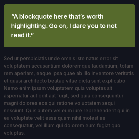
“A blockquote here that’s worth
highlighting. Go on, I dare you to not
read it.”
Sed ut perspiciatis unde omnis iste natus error sit
voluptatem accusantium doloremque laudantium, totam
rem aperiam, eaque ipsa quae ab illo inventore veritatis
et quasi architecto beatae vitae dicta sunt explicabo.
Nemo enim ipsam voluptatem quia voluptas sit
aspernatur aut odit aut fugit, sed quia consequuntur
magni dolores eos qui ratione voluptatem sequi
nesciunt. Quis autem vel eum iure reprehenderit qui in
ea voluptate velit esse quam nihil molestiae
consequatur, vel illum qui dolorem eum fugiat quo
voluptas.