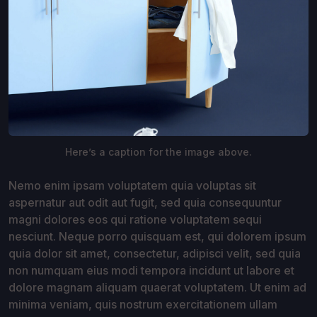
Here’s a caption for the image above.
Nemo enim ipsam voluptatem quia voluptas sit
aspernatur aut odit aut fugit, sed quia consequuntur
magni dolores eos qui ratione voluptatem sequi
nesciunt. Neque porro quisquam est, qui dolorem ipsum
quia dolor sit amet, consectetur, adipisci velit, sed quia
non numquam eius modi tempora incidunt ut labore et
dolore magnam aliquam quaerat voluptatem. Ut enim ad
minima veniam, quis nostrum exercitationem ullam